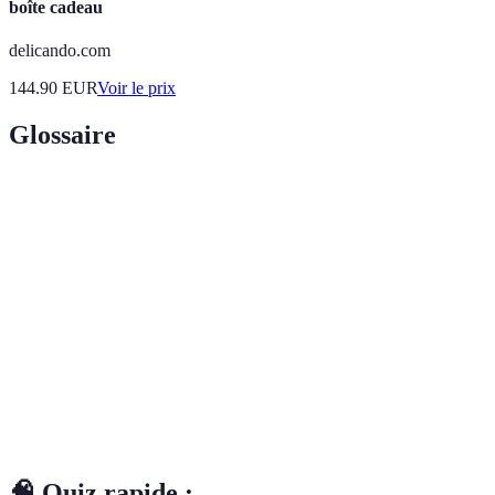
boîte cadeau
delicando.com
144.90
EUR
Voir le prix
Glossaire
Terme
Définition
Art de travailler le bois pour créer des éléments
Menuiserie
fonctionnels et décoratifs.
Artisan spécialisé dans la fabrication de meubles de
Ébéniste
qualité à partir de bois noble.
Document estimatif qui détaille les coûts et les
Devis
services proposés par un prestataire.
🧠 Quiz rapide :