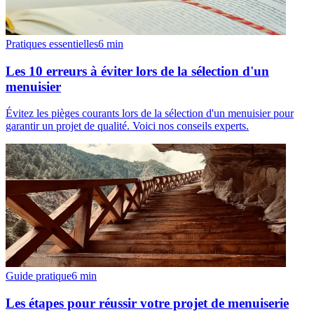
Pratiques essentielles
6
min
Les 10 erreurs à éviter lors de la sélection d'un
menuisier
Évitez les pièges courants lors de la sélection d'un menuisier pour
garantir un projet de qualité. Voici nos conseils experts.
Guide pratique
6
min
Les étapes pour réussir votre projet de menuiserie