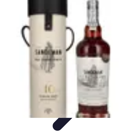
Services Menuisier
Choix du menuisier
Services de menuiserie
Choix du
Menusier
Matériaux et Techniques
Conseils pratiques
Services Menuisier