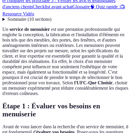
et comparer les prix
Étape 5 : Vérifier les avis et témoignages
d'anciens clients
Checklist avant achat
Glossaire
🧠 Quiz rapide :
📺
Ressource Vidéo
Sommaire
(
10
sections
)
Un
service de menuisier
est une prestation professionnelle qui
englobe la conception, la fabrication et l'installation d'éléments en
bois tels que des meubles, des portes, des fenêtres, et d'autres
aménagements intérieurs ou extérieurs. Les menuisiers peuvent
travailler sur des projets sur mesure, selon les spécifications du
client, et leur expertise est essentielle pour garantir la qualité et la
durabilité des réalisations. En effet, le choix d'un menuisier
compétent peut influencer non seulement l'esthétique de votre
espace, mais également sa fonctionnalité et sa longévité. C'est
pourquoi il est crucial de prendre le temps de sélectionner le bon
professionnel pour vos travaux. Selon
l'UFC-Que Choisir
, choisir
un menuisier expérimenté peut réduire considérablement les risques
d'erreurs coûteuses.
Étape 1 : Évaluer vos besoins en
menuiserie
Avant de vous lancer dans la recherche d'un service de menuisier, il
est fondamental d'
évaluer vos besoins
. Posez-vous les questions