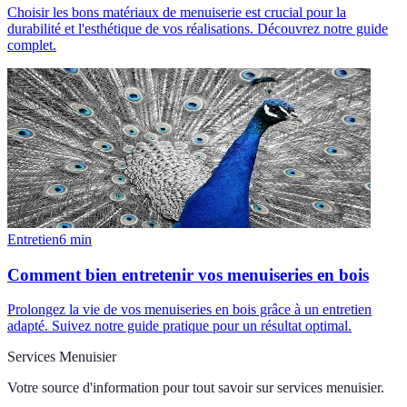
Choisir les bons matériaux de menuiserie est crucial pour la
durabilité et l'esthétique de vos réalisations. Découvrez notre guide
complet.
Entretien
6
min
Comment bien entretenir vos menuiseries en bois
Prolongez la vie de vos menuiseries en bois grâce à un entretien
adapté. Suivez notre guide pratique pour un résultat optimal.
Services Menuisier
Votre source d'information pour tout savoir sur
services menuisier
.