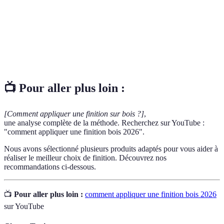
Produit de finition qui crée une couche dure et
Vernis
résistante sur le bois
Produit naturel qui pénètre dans le bois pour le nourrir
Huile
et le protéger
📺 Pour aller plus loin :
[Comment appliquer une finition sur bois ?]
,
une analyse complète de la méthode. Recherchez sur YouTube :
"comment appliquer une finition bois 2026".
Nous avons sélectionné plusieurs produits adaptés pour vous aider à
réaliser le meilleur choix de finition. Découvrez nos
recommandations ci-dessous.
📺
Pour aller plus loin :
comment appliquer une finition bois 2026
sur YouTube