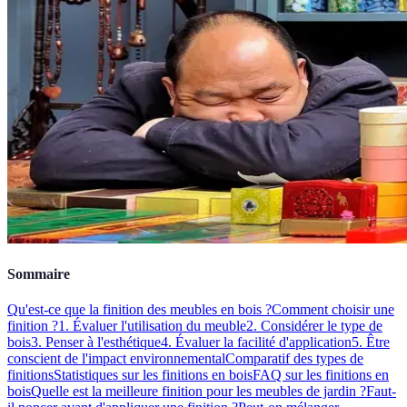
Sommaire
Qu'est-ce que la finition des meubles en bois ?
Comment choisir une
finition ?
1. Évaluer l'utilisation du meuble
2. Considérer le type de
bois
3. Penser à l'esthétique
4. Évaluer la facilité d'application
5. Être
conscient de l'impact environnemental
Comparatif des types de
finitions
Statistiques sur les finitions en bois
FAQ sur les finitions en
bois
Quelle est la meilleure finition pour les meubles de jardin ?
Faut-