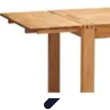
Services Menuisier
Choix du menuisier
Services de menuiserie
Choix du
Menusier
Matériaux et Techniques
Conseils pratiques
Services Menuisier