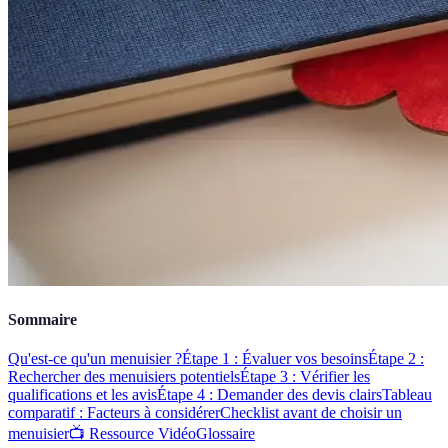
Sommaire
Qu'est-ce qu'un menuisier ?
Étape 1 : Évaluer vos besoins
Étape 2 :
Rechercher des menuisiers potentiels
Étape 3 : Vérifier les
qualifications et les avis
Étape 4 : Demander des devis clairs
Tableau
comparatif : Facteurs à considérer
Checklist avant de choisir un
menuisier
📺 Ressource Vidéo
Glossaire