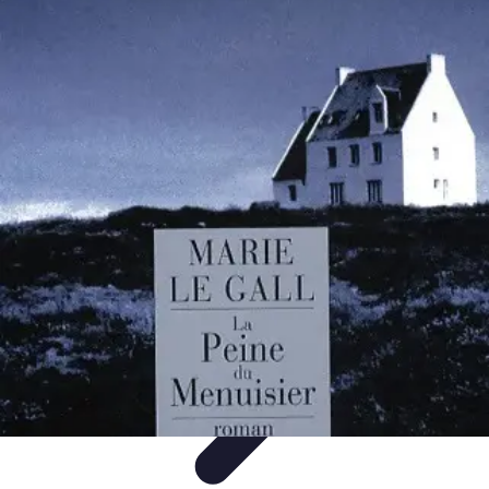
Services Menuisier
Choix du menuisier
Services de menuiserie
Choix du
Menusier
Matériaux et Techniques
Conseils pratiques
Services Menuisier