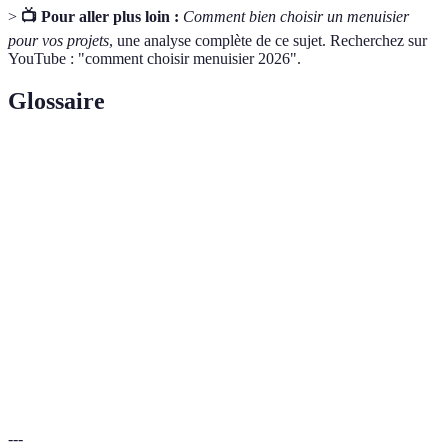
>
📺 Pour aller plus loin :
Comment bien choisir un menuisier
pour vos projets
, une analyse complète de ce sujet. Recherchez sur
YouTube : "comment choisir menuisier 2026".
Glossaire
Terme
Définition
Artisan spécialisé dans le travail du bois, concevant
Menuisier
meubles et aménagements.
Document détaillant les coûts des travaux proposés
Devis
par un professionnel.
Collection de travaux antérieurs d’un professionnel,
Portfolio
illustrant son expertise.
---