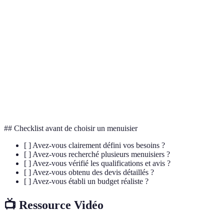
Avis
4.5/5
3.8/5
4.9/5
clients
Qualité des
Bois certifié
Bois
Bois haut de
matériaux
écoresponsable
standard
gamme
Délais de
1 mois
3 semaines
2 mois
livraison
## Checklist avant de choisir un menuisier
[ ] Avez-vous clairement défini vos besoins ?
[ ] Avez-vous recherché plusieurs menuisiers ?
[ ] Avez-vous vérifié les qualifications et avis ?
[ ] Avez-vous obtenu des devis détaillés ?
[ ] Avez-vous établi un budget réaliste ?
📺 Ressource Vidéo