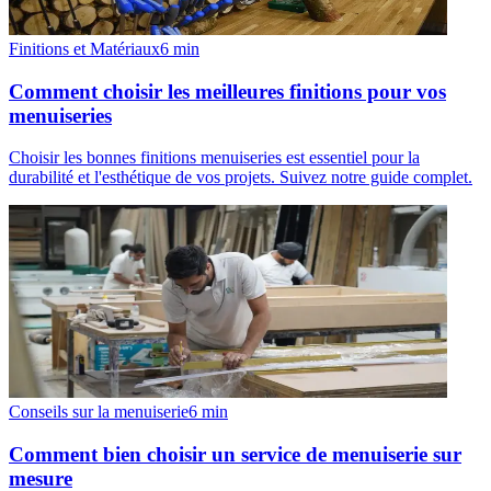
Finitions et Matériaux
6
min
Comment choisir les meilleures finitions pour vos
menuiseries
Choisir les bonnes finitions menuiseries est essentiel pour la
durabilité et l'esthétique de vos projets. Suivez notre guide complet.
Conseils sur la menuiserie
6
min
Comment bien choisir un service de menuiserie sur
mesure