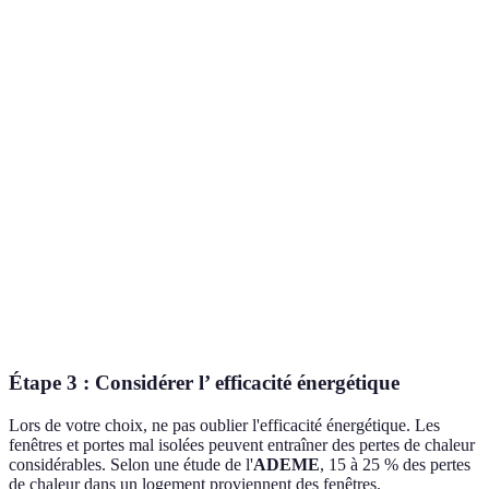
Bois massif
entretien
esthétique
traditionnels
régulier
Prix
abordable,
Limitations
Projets
PVC
entretien
esthétiques
économiques
faible
Résistance,
Projets
Aluminium
design
Coût élevé
contemporains
moderne
Variété de
Utilisation
Stratifié
Moins durable
styles
intérieure
Étape 3 : Considérer l’ efficacité énergétique
Lors de votre choix, ne pas oublier l'efficacité énergétique. Les
fenêtres et portes mal isolées peuvent entraîner des pertes de chaleur
considérables. Selon une étude de l'
ADEME
, 15 à 25 % des pertes
de chaleur dans un logement proviennent des fenêtres.