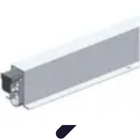
Services Menuisier
Choix du menuisier
Services de menuiserie
Choix du
Menusier
Matériaux et Techniques
Conseils pratiques
Services Menuisier