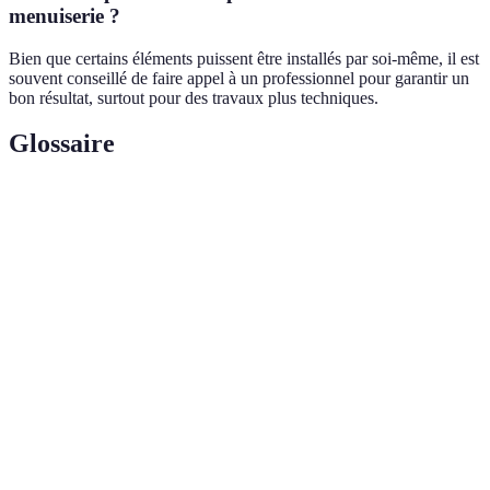
menuiserie ?
Bien que certains éléments puissent être installés par soi-même, il est
souvent conseillé de faire appel à un professionnel pour garantir un
bon résultat, surtout pour des travaux plus techniques.
Glossaire
Terme
Définition
Ensemble des techniques et savoir-faire liés à la
Menuiserie
construction et à l'assemblage d'éléments en bois.
Panneau de fibres à densité moyenne, souvent utilisé
MDF
pour la fabrication de meubles grâce à son rapport
qualité-prix.
Capacité d'un matériau à résister aux variations
Durabilité
climatiques, à l'usure et au passage du temps.