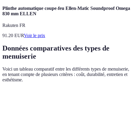
Plinthe automatique coupe-feu Ellen-Matic Soundproof Omega
830 mm ELLEN
Rakuten FR
91.20
EUR
Voir le prix
Données comparatives des types de
menuiserie
Voici un tableau comparatif entre les différents types de menuiserie,
en tenant compte de plusieurs critères : coût, durabilité, entretien et
esthétisme.
Critère
Menuiserie en bois massif
Menuiserie en MDF
Coût
Élevé
Modéré
Durabilité
Très bonne
Bonne