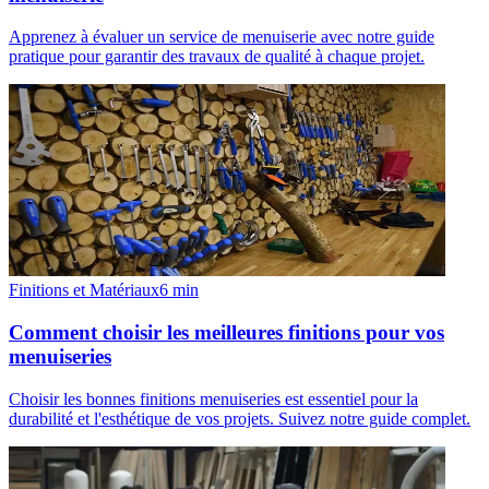
Apprenez à évaluer un service de menuiserie avec notre guide
pratique pour garantir des travaux de qualité à chaque projet.
Finitions et Matériaux
6
min
Comment choisir les meilleures finitions pour vos
menuiseries
Choisir les bonnes finitions menuiseries est essentiel pour la
durabilité et l'esthétique de vos projets. Suivez notre guide complet.