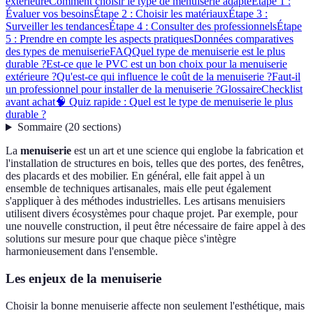
extérieure
Comment choisir le type de menuiserie adapté
Étape 1 :
Évaluer vos besoins
Étape 2 : Choisir les matériaux
Étape 3 :
Surveiller les tendances
Étape 4 : Consulter des professionnels
Étape
5 : Prendre en compte les aspects pratiques
Données comparatives
des types de menuiserie
FAQ
Quel type de menuiserie est le plus
durable ?
Est-ce que le PVC est un bon choix pour la menuiserie
extérieure ?
Qu'est-ce qui influence le coût de la menuiserie ?
Faut-il
un professionnel pour installer de la menuiserie ?
Glossaire
Checklist
avant achat
🧠 Quiz rapide : Quel est le type de menuiserie le plus
durable ?
Sommaire
(
20
sections
)
La
menuiserie
est un art et une science qui englobe la fabrication et
l'installation de structures en bois, telles que des portes, des fenêtres,
des placards et des mobilier. En général, elle fait appel à un
ensemble de techniques artisanales, mais elle peut également
s'appliquer à des méthodes industrielles. Les artisans menuisiers
utilisent divers écosystèmes pour chaque projet. Par exemple, pour
une nouvelle construction, il peut être nécessaire de faire appel à des
solutions sur mesure pour que chaque pièce s'intègre
harmonieusement dans l'ensemble.
Les enjeux de la menuiserie
Choisir la bonne menuiserie affecte non seulement l'esthétique, mais