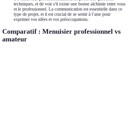
techniques, et de voir s'il existe une bonne alchimie entre vous
et le professionnel. La communication est essentielle dans ce
type de projet, et il est crucial de se sentir à l’aise pour
exprimer vos idées et vos préoccupations.
Comparatif : Menuisier professionnel vs
amateur
Critère
Menuisier Professionnel
Menuisier Amateur
Qualité du
Élevée, respect des
Variable, selon
travail
normes
l'expérience
Coût
Généralement plus élevé
Moins cher
Sauvegarde
Souvent, inclut des
des
Rarement
garanties
garanties