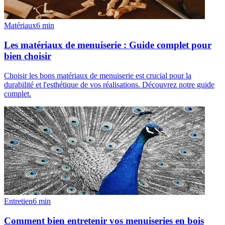
Matériaux
6
min
Les matériaux de menuiserie : Guide complet pour
bien choisir
Choisir les bons matériaux de menuiserie est crucial pour la
durabilité et l'esthétique de vos réalisations. Découvrez notre guide
complet.
Entretien
6
min
Comment bien entretenir vos menuiseries en bois