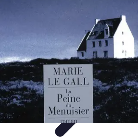
Services Menuisier
Choix du menuisier
Services de menuiserie
Choix du
Menusier
Matériaux et Techniques
Conseils pratiques
Services Menuisier