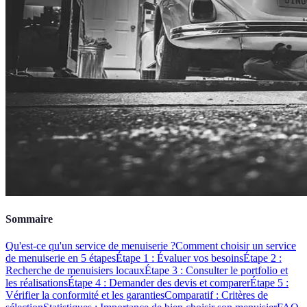
Sommaire
Qu'est-ce qu'un service de menuiserie ?
Comment choisir un service
de menuiserie en 5 étapes
Étape 1 : Évaluer vos besoins
Étape 2 :
Recherche de menuisiers locaux
Étape 3 : Consulter le portfolio et
les réalisations
Étape 4 : Demander des devis et comparer
Étape 5 :
Vérifier la conformité et les garanties
Comparatif : Critères de