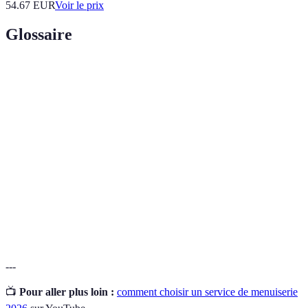
54.67
EUR
Voir le prix
Glossaire
Terme
Définition
Branche de l'artisanat dédiée à la fabrication
Menuiserie
d'objets en bois.
Cahier des
Document décrivant les exigences spécifiques
charges
d'un projet.
Élément sur
Article conçu spécifiquement selon les besoins
mesure
du client.
---
📺
Pour aller plus loin :
comment choisir un service de menuiserie