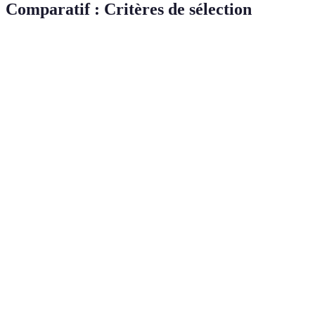
Comparatif : Critères de sélection
Critères
Critère A
Critère B
Critère C
Verdict
Critère
Expérience
5 ans
10 ans
3 ans
B
mieux
Critère
Avis
4.5/5
4.0/5
3.5/5
A
clients
mieux
Qualité
Critère
Haute
Moyenne
Haute
des
A & C
qualité
qualité
qualité
matériaux
proches
Critère
Garantie
2 ans
1 an
3 ans
C
mieux