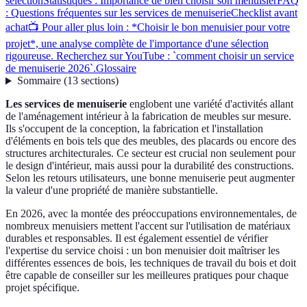
sélection
Statistiques : Importance de bien choisir son menuisier
FAQ
: Questions fréquentes sur les services de menuiserie
Checklist avant
achat
📺 Pour aller plus loin : *Choisir le bon menuisier pour votre
projet*, une analyse complète de l'importance d'une sélection
rigoureuse. Recherchez sur YouTube : `comment choisir un service
de menuiserie 2026`.
Glossaire
Sommaire
(
13
sections
)
Les services de menuiserie
englobent une variété d'activités allant
de l'aménagement intérieur à la fabrication de meubles sur mesure.
Ils s'occupent de la conception, la fabrication et l'installation
d'éléments en bois tels que des meubles, des placards ou encore des
structures architecturales. Ce secteur est crucial non seulement pour
le design d'intérieur, mais aussi pour la durabilité des constructions.
Selon les retours utilisateurs, une bonne menuiserie peut augmenter
la valeur d'une propriété de manière substantielle.
En 2026, avec la montée des préoccupations environnementales, de
nombreux menuisiers mettent l'accent sur l'utilisation de matériaux
durables et responsables. Il est également essentiel de vérifier
l'expertise du service choisi : un bon menuisier doit maîtriser les
différentes essences de bois, les techniques de travail du bois et doit
être capable de conseiller sur les meilleures pratiques pour chaque
projet spécifique.