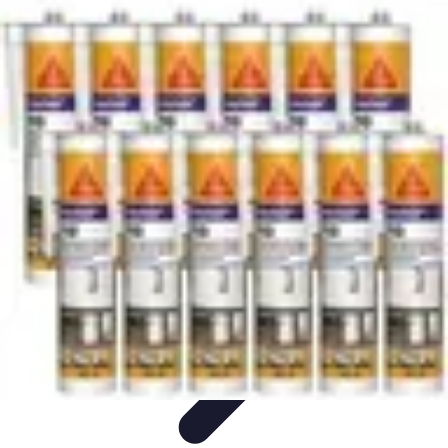
Services Menuisier
Choix du menuisier
Services de menuiserie
Choix du
Menusier
Matériaux et Techniques
Conseils pratiques
Services Menuisier