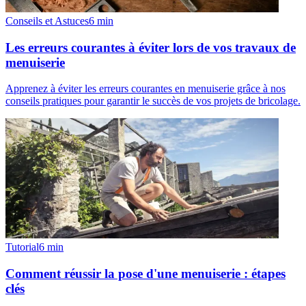
Conseils et Astuces
6
min
Les erreurs courantes à éviter lors de vos travaux de
menuiserie
Apprenez à éviter les erreurs courantes en menuiserie grâce à nos
conseils pratiques pour garantir le succès de vos projets de bricolage.
Tutorial
6
min
Comment réussir la pose d'une menuiserie : étapes
clés