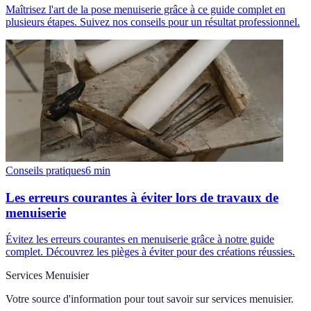
Maîtrisez l'art de la pose menuiserie grâce à ce guide complet en
plusieurs étapes. Suivez nos conseils pour un résultat professionnel.
Conseils pratiques
6
min
Les erreurs courantes à éviter lors de travaux de
menuiserie
Évitez les erreurs courantes en menuiserie grâce à notre guide
complet. Découvrez les pièges à éviter pour des créations réussies.
Services Menuisier
Votre source d'information pour tout savoir sur
services menuisier
.