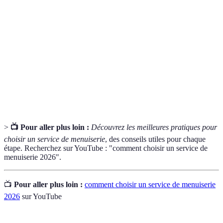
Art de travailler le bois pour créer des éléments sur
Menuiserie
mesure.
Document écrit fournissant un aperçu des coûts liés à
Devis
un projet.
Capacité d'un matériau à résister dans le temps sans
Durabilité
se dégrader.
>
📺 Pour aller plus loin :
Découvrez les meilleures pratiques pour
choisir un service de menuiserie
, des conseils utiles pour chaque
étape. Recherchez sur YouTube : "comment choisir un service de
menuiserie 2026".
📺
Pour aller plus loin :
comment choisir un service de menuiserie
2026
sur YouTube