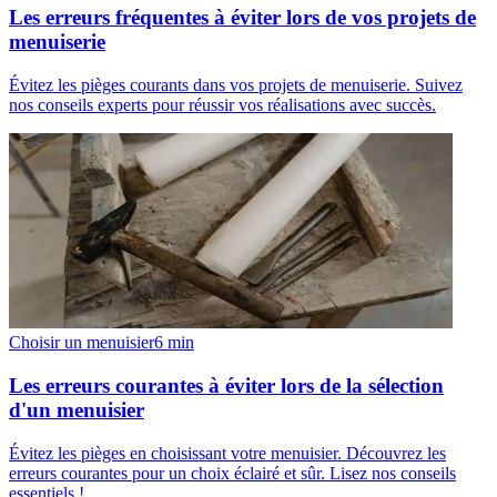
Les erreurs fréquentes à éviter lors de vos projets de
menuiserie
Évitez les pièges courants dans vos projets de menuiserie. Suivez
nos conseils experts pour réussir vos réalisations avec succès.
Choisir un menuisier
6
min
Les erreurs courantes à éviter lors de la sélection
d'un menuisier
Évitez les pièges en choisissant votre menuisier. Découvrez les
erreurs courantes pour un choix éclairé et sûr. Lisez nos conseils
essentiels !