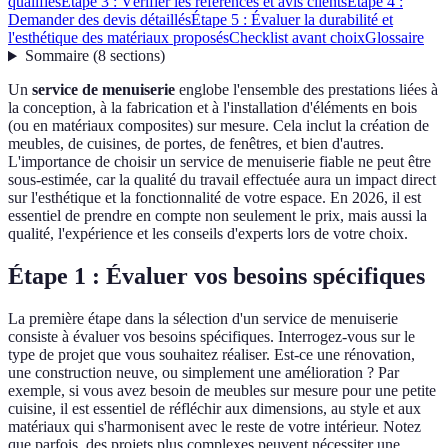
qualifiés
Étape 3 : Vérifier les références et avis clients
Étape 4 :
Demander des devis détaillés
Étape 5 : Évaluer la durabilité et
l'esthétique des matériaux proposés
Checklist avant choix
Glossaire
Sommaire
(
8
sections
)
Un
service de menuiserie
englobe l'ensemble des prestations liées à
la conception, à la fabrication et à l'installation d'éléments en bois
(ou en matériaux composites) sur mesure. Cela inclut la création de
meubles, de cuisines, de portes, de fenêtres, et bien d'autres.
L'importance de choisir un service de menuiserie fiable ne peut être
sous-estimée, car la qualité du travail effectuée aura un impact direct
sur l'esthétique et la fonctionnalité de votre espace. En 2026, il est
essentiel de prendre en compte non seulement le prix, mais aussi la
qualité, l'expérience et les conseils d'experts lors de votre choix.
Étape 1 : Évaluer vos besoins spécifiques
La première étape dans la sélection d'un service de menuiserie
consiste à évaluer vos besoins spécifiques. Interrogez-vous sur le
type de projet que vous souhaitez réaliser. Est-ce une rénovation,
une construction neuve, ou simplement une amélioration ? Par
exemple, si vous avez besoin de meubles sur mesure pour une petite
cuisine, il est essentiel de réfléchir aux dimensions, au style et aux
matériaux qui s'harmonisent avec le reste de votre intérieur. Notez
que parfois, des projets plus complexes peuvent nécessiter une