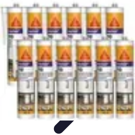
Services Menuisier
Choix du menuisier
Services de menuiserie
Choix du
Menusier
Matériaux et Techniques
Conseils pratiques
Services Menuisier