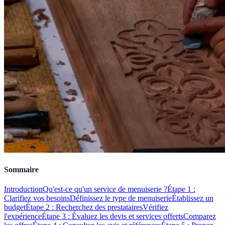
Sommaire
Introduction
Qu'est-ce qu'un service de menuiserie ?
Étape 1 :
Clarifiez vos besoins
Définissez le type de menuiserie
Établissez un
budget
Étape 2 : Recherchez des prestataires
Vérifiez
l'expérience
Étape 3 : Évaluez les devis et services offerts
Comparez