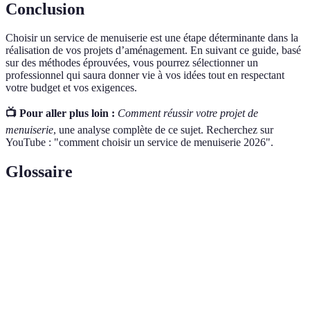
Conclusion
Choisir un service de menuiserie est une étape déterminante dans la
réalisation de vos projets d’aménagement. En suivant ce guide, basé
sur des méthodes éprouvées, vous pourrez sélectionner un
professionnel qui saura donner vie à vos idées tout en respectant
votre budget et vos exigences.
📺 Pour aller plus loin :
Comment réussir votre projet de
menuiserie
, une analyse complète de ce sujet. Recherchez sur
YouTube : "comment choisir un service de menuiserie 2026".
Glossaire
Terme
Définition
Ensemble des activités liées à la réalisation
Menuiserie
d'ouvrages en bois.
Document estimatif des coûts d’un projet proposé
Devis
par un professionnel.