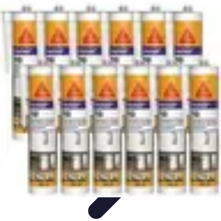
Services Menuisier
Choix du menuisier
Services de menuiserie
Choix du
Menusier
Matériaux et Techniques
Conseils pratiques
Services Menuisier