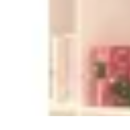
Services Menuisier
Choix du menuisier
Services de menuiserie
Choix du Menusier
Matéria
Services Menuisier