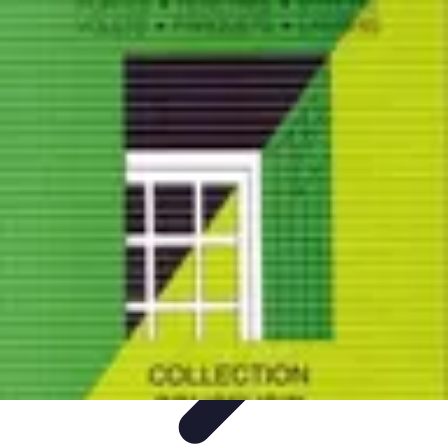
Services Menuisier
Choix du menuisier
Services de menuiserie
Choix du
Menusier
Matériaux et Techniques
Conseils pratiques
Services Menuisier