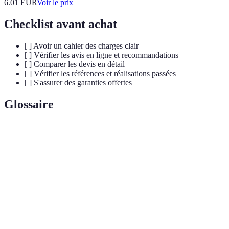
6.01
EUR
Voir le prix
Checklist avant achat
[ ] Avoir un cahier des charges clair
[ ] Vérifier les avis en ligne et recommandations
[ ] Comparer les devis en détail
[ ] Vérifier les références et réalisations passées
[ ] S'assurer des garanties offertes
Glossaire
Terme
Définition
Art de travailler le bois, fabrication de meubles
Menuiserie
et d'éléments de construction.
Cahier des
Document répertoriant les besoins et attentes du
charges
client concernant un projet.
Service après-
Ensemble des services offerts après l'achat pour