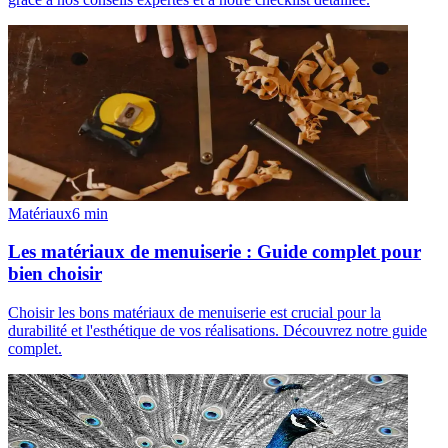
Matériaux
6
min
Les matériaux de menuiserie : Guide complet pour
bien choisir
Choisir les bons matériaux de menuiserie est crucial pour la
durabilité et l'esthétique de vos réalisations. Découvrez notre guide
complet.