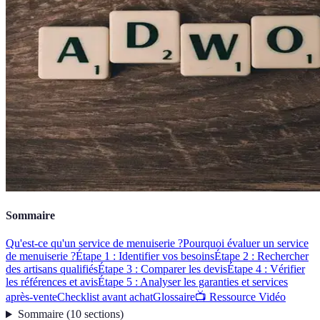
Sommaire
Qu'est-ce qu'un service de menuiserie ?
Pourquoi évaluer un service
de menuiserie ?
Étape 1 : Identifier vos besoins
Étape 2 : Rechercher
des artisans qualifiés
Étape 3 : Comparer les devis
Étape 4 : Vérifier
les références et avis
Étape 5 : Analyser les garanties et services
après-vente
Checklist avant achat
Glossaire
📺 Ressource Vidéo
Sommaire
(
10
sections
)