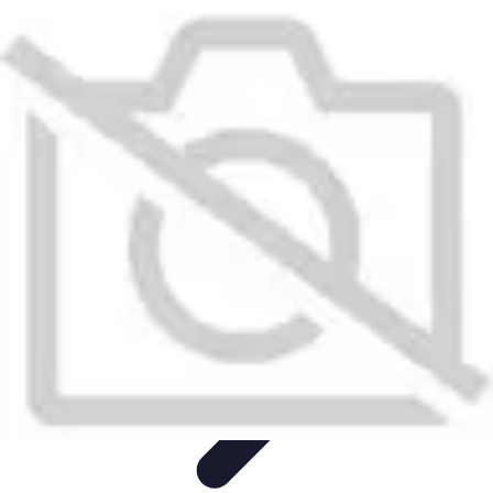
Services Menuisier
Choix du menuisier
Services de menuiserie
Choix du
Menusier
Matériaux et Techniques
Conseils pratiques
Services Menuisier