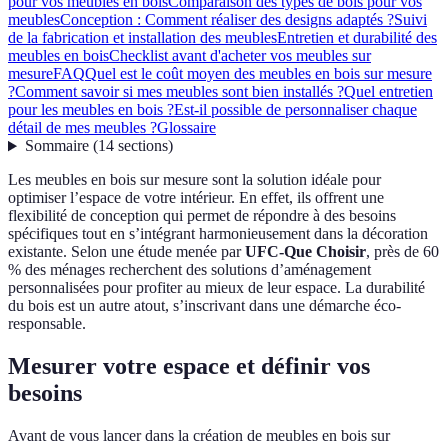
pour vos meubles en bois
Comparaison des types de bois pour vos
meubles
Conception : Comment réaliser des designs adaptés ?
Suivi
de la fabrication et installation des meubles
Entretien et durabilité des
meubles en bois
Checklist avant d'acheter vos meubles sur
mesure
FAQ
Quel est le coût moyen des meubles en bois sur mesure
?
Comment savoir si mes meubles sont bien installés ?
Quel entretien
pour les meubles en bois ?
Est-il possible de personnaliser chaque
détail de mes meubles ?
Glossaire
Sommaire
(
14
sections
)
Les meubles en bois sur mesure sont la solution idéale pour
optimiser l’espace de votre intérieur. En effet, ils offrent une
flexibilité de conception qui permet de répondre à des besoins
spécifiques tout en s’intégrant harmonieusement dans la décoration
existante. Selon une étude menée par
UFC-Que Choisir
, près de 60
% des ménages recherchent des solutions d’aménagement
personnalisées pour profiter au mieux de leur espace. La durabilité
du bois est un autre atout, s’inscrivant dans une démarche éco-
responsable.
Mesurer votre espace et définir vos
besoins
Avant de vous lancer dans la création de meubles en bois sur