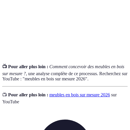
Menuisier
l'installation de meubles sur mesure.
Bois
Bois provenant d’arbres, utilisé sans être transformé
massif
en placage ou en contreplaqué.
Fines couches de bois utilisées pour créer des surfaces
Plis
personnalisées et esthétiques.
📺 Pour aller plus loin :
Comment concevoir des meubles en bois
sur mesure ?
, une analyse complète de ce processus. Recherchez sur
YouTube : "meubles en bois sur mesure 2026".
📺
Pour aller plus loin :
meubles en bois sur mesure 2026
sur
YouTube