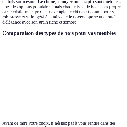
en bois sur mesure.
Le chêne
, le
noyer
ou le
sapin
sont quelques-
unes des options populaires, mais chaque type de bois a ses propres
caractéristiques et prix. Par exemple, le chêne est connu pour sa
robustesse et sa longévité, tandis que le noyer apporte une touche
d'élégance avec son grain riche et sombre.
Comparaison des types de bois pour vos meubles
Type de bois
Durabilité
Coût
Esthétique
Chêne
Très élevé
Élevé
Classique
Noyer
Élevé
Très élevé
Luxueux
Pin
Moyen
Faible
Rustique
Érable
Élevé
Moyen
Moderne
Avant de faire votre choix, n’hésitez pas à vous rendre dans des