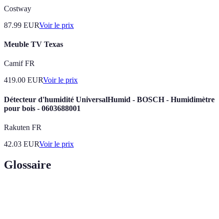
Costway
87.99
EUR
Voir le prix
Meuble TV Texas
Camif FR
419.00
EUR
Voir le prix
Détecteur d'humidité UniversalHumid - BOSCH - Humidimètre
pour bois - 0603688001
Rakuten FR
42.03
EUR
Voir le prix
Glossaire
Terme
Définition
Artisans du bois spécialisés dans la fabrication et