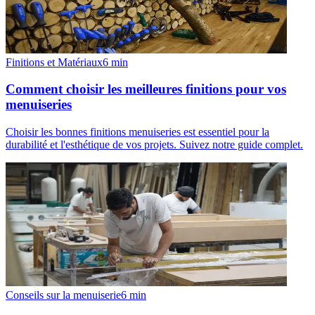
Finitions et Matériaux
6
min
Comment choisir les meilleures finitions pour vos
menuiseries
Choisir les bonnes finitions menuiseries est essentiel pour la
durabilité et l'esthétique de vos projets. Suivez notre guide complet.
Conseils sur la menuiserie
6
min