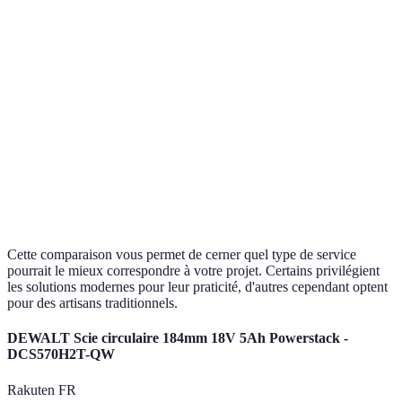
Longs, selon la charge après
Délais
Intermédi
commande
Personnalisation
Très élevée, sur mesure
Limitée,
Cette comparaison vous permet de cerner quel type de service
pourrait le mieux correspondre à votre projet. Certains privilégient
les solutions modernes pour leur praticité, d'autres cependant optent
pour des artisans traditionnels.
DEWALT Scie circulaire 184mm 18V 5Ah Powerstack -
DCS570H2T-QW
Rakuten FR