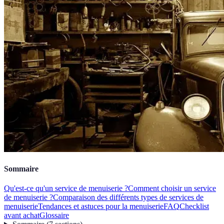
Sommaire
Qu'est-ce qu'un service de menuiserie ?
Comment choisir un service
de menuiserie ?
Comparaison des différents types de services de
menuiserie
Tendances et astuces pour la menuiserie
FAQ
Checklist
avant achat
Glossaire