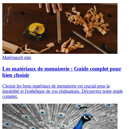
Matériaux
6
min
Les matériaux de menuiserie : Guide complet pour
bien choisir
Choisir les bons matériaux de menuiserie est crucial pour la
durabilité et l'esthétique de vos réalisations. Découvrez notre guide
complet.