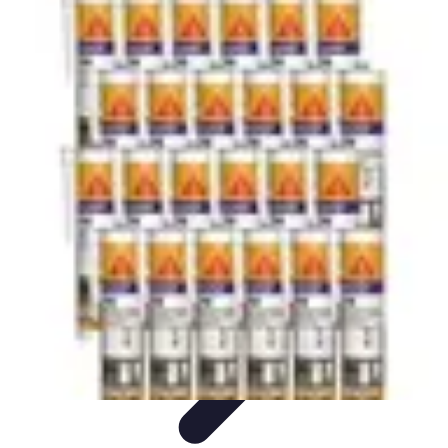
Services Menuisier
Choix du menuisier
Services de menuiserie
Choix du
Menusier
Matériaux et Techniques
Conseils pratiques
Services Menuisier