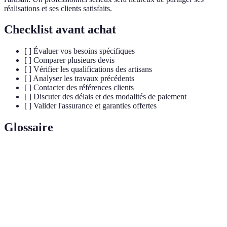
réalisations et ses clients satisfaits.
Checklist avant achat
[ ] Évaluer vos besoins spécifiques
[ ] Comparer plusieurs devis
[ ] Vérifier les qualifications des artisans
[ ] Analyser les travaux précédents
[ ] Contacter des références clients
[ ] Discuter des délais et des modalités de paiement
[ ] Valider l'assurance et garanties offertes
Glossaire
Terme
Définition
Art du travail du bois pour créer des structures,
Menuiserie
meubles et aménagements divers.
Bois provenant de forêts gérées durablement,
Bois certifié
garantissant la protection de l'environnement.