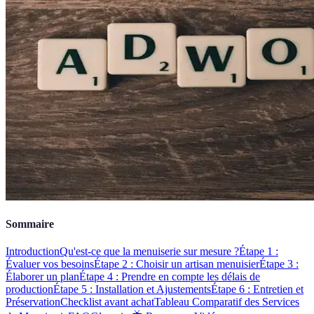
Sommaire
Introduction
Qu'est-ce que la menuiserie sur mesure ?
Étape 1 :
Évaluer vos besoins
Étape 2 : Choisir un artisan menuisier
Étape 3 :
Élaborer un plan
Étape 4 : Prendre en compte les délais de
production
Étape 5 : Installation et Ajustements
Étape 6 : Entretien et
Préservation
Checklist avant achat
Tableau Comparatif des Services