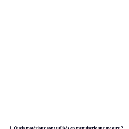
Critère
Service Standard
Menusier Indépendant
Personnalisation
Faible
Moyenne
Coût
Faible
Élevé
Durabilité
Standard
Haute
Délai de
Rapide
Variable
livraison
Quels matériaux sont utilisés en menuiserie sur mesure ?