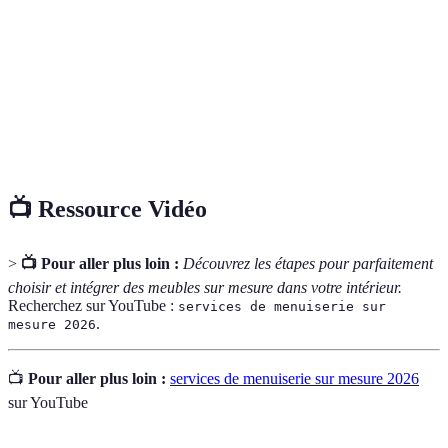
Menuiserie
Artisanat du travail du bois et de ses dérivés.
Sur
Produit conçu spécifiquement selon les dimensions
mesure
du client.
Branche de la menuiserie spécialisée dans les
Ébénisterie
meubles fins.
📺 Ressource Vidéo
>
📺 Pour aller plus loin :
Découvrez les étapes pour parfaitement
choisir et intégrer des meubles sur mesure dans votre intérieur.
Recherchez sur YouTube :
services de menuiserie sur
.
mesure 2026
📺
Pour aller plus loin :
services de menuiserie sur mesure 2026
sur YouTube