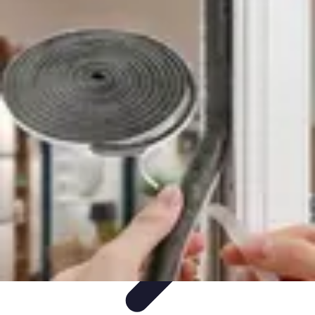
Services Menuisier
Choix du menuisier
Services de menuiserie
Choix du
Menusier
Matériaux et Techniques
Conseils pratiques
Services Menuisier