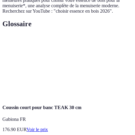
meilleures pratiques pour choisir votre essence de bois pour la
menuiserie*, une analyse complète de la menuiserie moderne.
Recherchez sur YouTube : "choisir essence en bois 2026".
Glossaire
Terme
Définition
Essence
Type de bois utilisé dans un projet de menuiserie.
Durabilité
Capacité d'un matériau à résister dans le temps.
Motif visible sur la surface du bois résultant de sa
Grain
croissance.
Coussin court pour banc TEAK 30 cm
Gabiona FR
176.90
EUR
Voir le prix