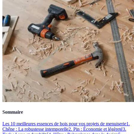
Sommaire
Les 10 meilleures essences de bois pour vos projets de menuiserie
1.
Chêne : La robustesse intemporelle
2. Pin : Économie et légèreté
3.