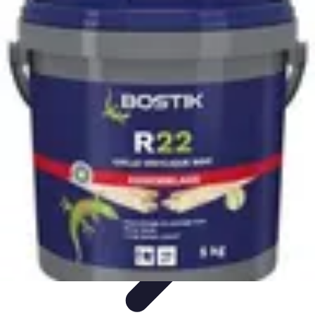
Services Menuisier
Choix du menuisier
Services de menuiserie
Choix du
Menusier
Matériaux et Techniques
Conseils pratiques
Services Menuisier