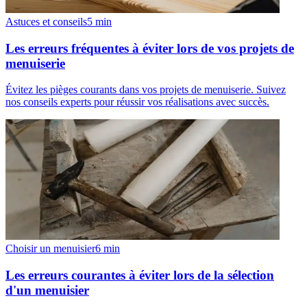
Astuces et conseils
5
min
Les erreurs fréquentes à éviter lors de vos projets de
menuiserie
Évitez les pièges courants dans vos projets de menuiserie. Suivez
nos conseils experts pour réussir vos réalisations avec succès.
Choisir un menuisier
6
min
Les erreurs courantes à éviter lors de la sélection
d'un menuisier