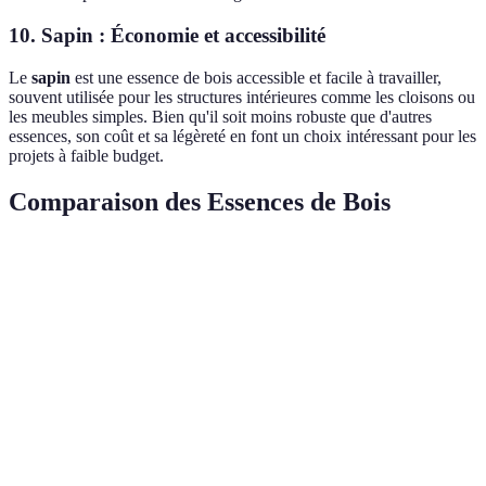
10. Sapin : Économie et accessibilité
Le
sapin
est une essence de bois accessible et facile à travailler,
souvent utilisée pour les structures intérieures comme les cloisons ou
les meubles simples. Bien qu'il soit moins robuste que d'autres
essences, son coût et sa légèreté en font un choix intéressant pour les
projets à faible budget.
Comparaison des Essences de Bois
Essence
Durabilité
Esthétique
Coût
Chêne
Élevée
Classique
Élevé
Pin
Moyenne
Naturelle
Faible
Très
Teck
Très élevée
Luxe
élevé