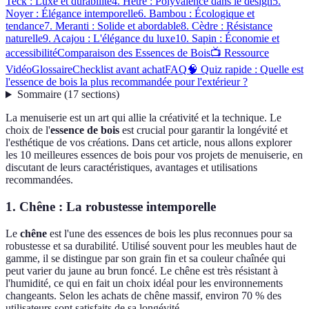
Teck : Luxe et durabilité
4. Hêtre : Polyvalence dans le design
5.
Noyer : Élégance intemporelle
6. Bambou : Écologique et
tendance
7. Meranti : Solide et abordable
8. Cèdre : Résistance
naturelle
9. Acajou : L'élégance du luxe
10. Sapin : Économie et
accessibilité
Comparaison des Essences de Bois
📺 Ressource
Vidéo
Glossaire
Checklist avant achat
FAQ
🧠 Quiz rapide : Quelle est
l'essence de bois la plus recommandée pour l'extérieur ?
Sommaire
(
17
sections
)
La menuiserie est un art qui allie la créativité et la technique. Le
choix de l'
essence de bois
est crucial pour garantir la longévité et
l'esthétique de vos créations. Dans cet article, nous allons explorer
les 10 meilleures essences de bois pour vos projets de menuiserie, en
discutant de leurs caractéristiques, avantages et utilisations
recommandées.
1. Chêne : La robustesse intemporelle
Le
chêne
est l'une des essences de bois les plus reconnues pour sa
robustesse et sa durabilité. Utilisé souvent pour les meubles haut de
gamme, il se distingue par son grain fin et sa couleur chaînée qui
peut varier du jaune au brun foncé. Le chêne est très résistant à
l'humidité, ce qui en fait un choix idéal pour les environnements
changeants. Selon les achats de chêne massif, environ 70 % des
utilisateurs sont satisfaits de sa longévité.