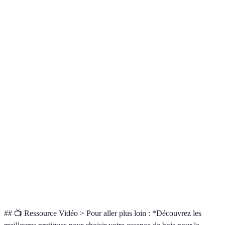
Hêtre
Élevée
Claire
Élevé
Très
Noyer
Élevée
Élégante
élevé
Bambou
Élevée
Moderne
Modéré
Semblable au
Meranti
Moyenne
Modéré
chêne
Cèdre
Élevée
Aromatique
Élevé
Très
Acajou
Très élevée
Riche et sombre
élevé
Faible à
Sapin
Simple
Faible
moyenne
## 📺 Ressource Vidéo > Pour aller plus loin : *Découvrez les