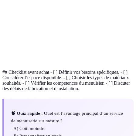
Artisanat qui fabrique des meubles et des
Menuiserie
structures en bois.
Processus impliquant l'adaptation d'un produit
Personnalisation
aux besoins de l'utilisateur.
Environnement habituel où les individus
Espace de vie
passent leur temps libre ou travaillent.
## Checklist avant achat - [ ] Définir vos besoins spécifiques. - [ ]
Considérer l’espace disponible. - [ ] Choisir les types de matériaux
souhaités. - [ ] Vérifier les compétences du menuisier. - [ ] Discuter
des délais de fabrication et d'installation.
🧠 Quiz rapide :
Quel est l’avantage principal d’un service
de menuiserie sur mesure ?
- A) Coût moindre
- B) Personnalisation totale