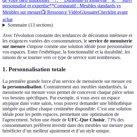
de votre bien immobilier**
7. **Durabilité et longévité**
8. **Suivi
personnalisé et expertise**
Comparatif : Meubles standards vs
Meubles sur mesure
📺 Ressource Vidéo
Glossaire
Checklist avant
achat
Sommaire
(
13
sections
)
Avec l'évolution constante des tendances de décoration intérieure et
les exigences variées des consommateurs, le
service de menuiserie
sur mesure
s'impose comme une solution idéale pour personnaliser
vos espaces. Entre l'esthétique, la fonctionnalité et la durabilité, les
raisons de se tourner vers ce type de service sont nombreuses.
1.
Personnalisation totale
La première grande force d'un service de menuiserie sur mesure est
la personnalisation
. Contrairement aux meubles standardisés, la
menuiserie sur mesure vous permet de concevoir chaque pièce selon
vos besoins spécifiques. Par exemple, si vous avez un espace
atypique dans votre salon, vous pouvez demander une bibliothèque
intégrée qui utilise chaque centimètre disponible. C'est une solution
idéale pour les petits espaces, permettant une optimisation de
l'agencement. Selon une étude de
UFC-Que Choisir
, 73% des
consommateurs préfèrent investir dans des meubles sur mesure pour
bénéficier d’un meilleur ajustement et d’un style unique.