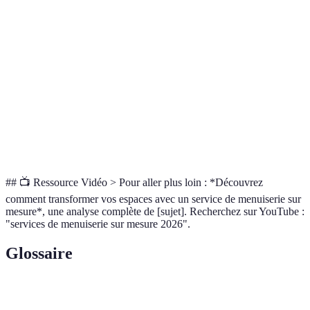
Adaptation à
Souvent inadapté
Optimale
l'espace
Esthétique
Standardisée
Exclusive
unique
## 📺 Ressource Vidéo > Pour aller plus loin : *Découvrez
comment transformer vos espaces avec un service de menuiserie sur
mesure*, une analyse complète de [sujet]. Recherchez sur YouTube :
"services de menuiserie sur mesure 2026".
Glossaire
Terme
Définition