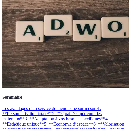
Sommaire
Les avantages d'un service de menuiserie sur mesure
1.
**Personnalisation totale**
2. **Qualité supérieure des
matériaux**
3. **Adaptation à vos besoins spécifiques**
4.
**Esthétique unique**
5. **Économie d’espace**
6. **Valorisation