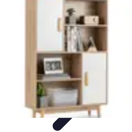
Services Menuisier
Choix du menuisier
Services de menuiserie
Choix du
Menusier
Matériaux et Techniques
Conseils pratiques
Services Menuisier