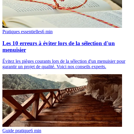
Pratiques essentielles
6
min
Les 10 erreurs à éviter lors de la sélection d'un
menuisier
Évitez les pièges courants lors de la sélection d'un menuisier pour
garantir un projet de qualité. Voici nos conseils experts.
Guide pratique
6
min