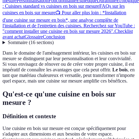
mesure
Personnalisation
Fonctionnalité
Esthétique
Durabilité
Écologique
: Cuisines standard vs cuisines en bois sur mesure
FAQs sur les
cuisines en bois sur mesure
📺 Pour aller plus loin : *Installation
d'une cuisine sur mesure en bois*, une analyse complète de
l'installation et de l'entretien des cuisines. Recherchez sur YouTube :
"comment installer une cuisine en bois sur mesure 2026".
Checklist
avant achat
Glossaire
Conclusion
Sommaire
(
16
sections
)
Dans le domaine de l'aménagement intérieur, les cuisines en bois sur
mesure se distinguent par leur personnalisation et leur convivialité.
Si vous envisagez de rénover ou de créer votre propre cuisine, il est
impératif de connaître les avantages que cela peut offrir.
Le bois
, en
tant que matériau chaleureux et versatile, peut transformer n'importe
quel espace, mais une cuisine sur mesure amplifie ces bénéfices.
Qu'est-ce qu'une cuisine en bois sur
mesure ?
Définition et contexte
Une cuisine en bois sur mesure est conçue spécifiquement pour
s'adapter aux dimensions et aux besoins de votre espace.