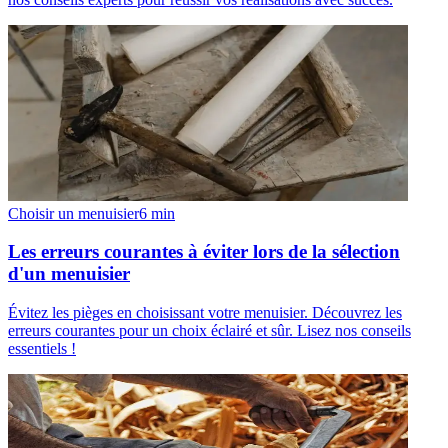
Choisir un menuisier
6
min
Les erreurs courantes à éviter lors de la sélection
d'un menuisier
Évitez les pièges en choisissant votre menuisier. Découvrez les
erreurs courantes pour un choix éclairé et sûr. Lisez nos conseils
essentiels !