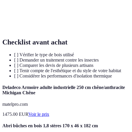
PEFC
Certification pour une gestion durable des forêts.
isolation
Capacité d'un matériau à ralentir le transfert de
thermique
chaleur.
Checklist avant achat
[ ] Vérifier le type de bois utilisé
[ ] Demander un traitement contre les insectes
[ ] Comparer les devis de plusieurs artisans
[ ] Tenir compte de l'esthétique et du style de votre habitat
[ ] Considérer les performances d'isolation thermique
Deladeco Armoire adulte industrielle 250 cm chêne/anthracite
Michigan Chêne
matelpro.com
1475.00
EUR
Voir le prix
Abri bûches en bois 1,8 stères 170 x 46 x 182 cm