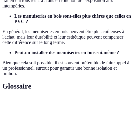
traitement tous les 2 à 5 ans en fonction de l'exposition aux
intempéries.
Les menuiseries en bois sont-elles plus chères que celles en
PVC ?
En général, les menuiseries en bois peuvent être plus coûteuses à
l'achat, mais leur durabilité et leur esthétique peuvent compenser
cette différence sur le long terme.
Peut-on installer des menuiseries en bois soi-même ?
Bien que cela soit possible, il est souvent préférable de faire appel à
un professionnel, surtout pour garantir une bonne isolation et
finition.
Glossaire
Terme
Définition
Ouvrage en bois, incluant fenêtres, portes et
menuiserie
autres meubles intégrés.