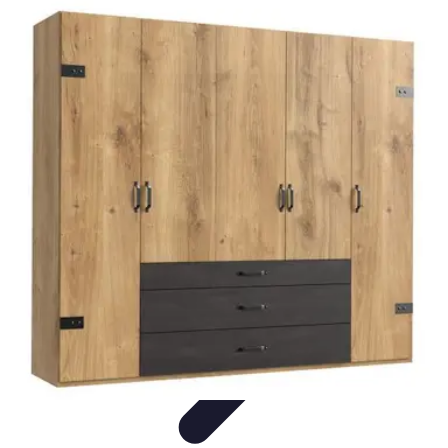
Services Menuisier
Choix du menuisier
Services de menuiserie
Choix du
Menusier
Matériaux et Techniques
Conseils pratiques
Services Menuisier