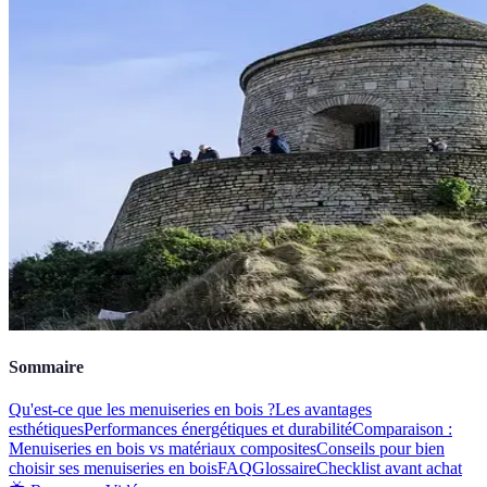
Sommaire
Qu'est-ce que les menuiseries en bois ?
Les avantages
esthétiques
Performances énergétiques et durabilité
Comparaison :
Menuiseries en bois vs matériaux composites
Conseils pour bien
choisir ses menuiseries en bois
FAQ
Glossaire
Checklist avant achat