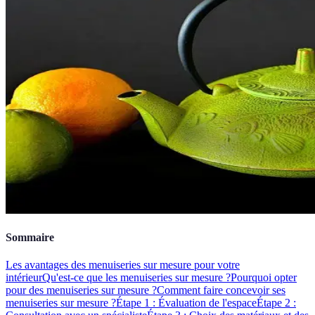
Sommaire
Les avantages des menuiseries sur mesure pour votre
intérieur
Qu'est-ce que les menuiseries sur mesure ?
Pourquoi opter
pour des menuiseries sur mesure ?
Comment faire concevoir ses
menuiseries sur mesure ?
Étape 1 : Évaluation de l'espace
Étape 2 :