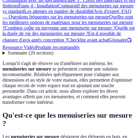
Consultation avec un spécialiste
Étape 3 : Choix des matériaux et des
finitions
Étape 4 : Installation
Comparatif des menuiseries sur mesure
vs standard
Les attentes en matière de durabilité
Avis d'expert :
FAQ
— Questions fréquentes sur les menuiseries sur mesure
Quelles sont
les meilleures options de matériaux pour les menuiseries sur mesure
?
Combien coûte en moyenne une menuiserie sur mesure ?
Quelle est
la durée de vie des menuiseries sur mesure ?
Est-il possible de
changer d'avis après conception ?
Checklist avant achat
Glossaire
📺
Ressource Vidéo
Produits recommandés
Sommaire
(
20
sections
)
Lorsqu'il s'agit de rénover ou d'améliorer un intérieur, les
menuiseries sur mesure
se présentent comme une solution
incontournable. Réalisées spécifiquement pour s'adapter aux
dimensions et au style de votre maison, elles permettent d'optimiser
chaque recoin de votre espace tout en ajoutant une touche
personnelle. Dans cet article, nous allons explorer les divers
avantages offerts par ces menuiseries, et comment elles peuvent
transformer votre intérieur.
Qu'est-ce que les menuiseries sur mesure
?
Les
menuiseries sur mesure
désignent des éléments en bois, en