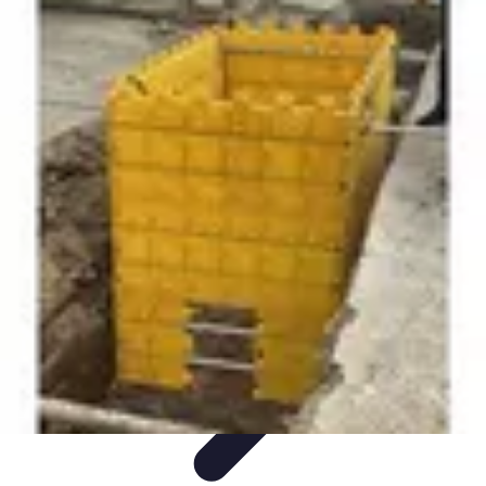
Services Menuisier
Choix du menuisier
Services de menuiserie
Choix du
Menusier
Matériaux et Techniques
Conseils pratiques
Services Menuisier