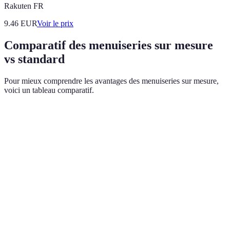
Rakuten FR
9.46
EUR
Voir le prix
Comparatif des menuiseries sur mesure
vs standard
Pour mieux comprendre les avantages des menuiseries sur mesure,
voici un tableau comparatif.
Critère
Menuiseries Standard
Menuiseries Sur Mesu
Limitée par les
Adaptabilité
Adaptation parfaite
dimensions
Options de base
Personnalisation
Personnalisation totale
disponibles
Coût
Moins chers à produire
Souvent plus chers