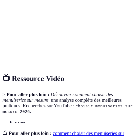
Élément fabriqué en bois, PVC ou métal,
Menuiserie
soulignant un cadre ou un meuble.
Processus d’adapter un produit selon les
Personnalisation
préférences individuelles du client.
Artisan
Professionnel spécialisé dans la fabrication et
menuisier
l'installation de menuiseries.
📺 Ressource Vidéo
>
Pour aller plus loin :
Découvrez comment choisir des
menuiseries sur mesure
, une analyse complète des meilleures
pratiques. Recherchez sur YouTube :
choisir menuiseries sur
.
mesure 2026
- - ---
📺
Pour aller plus loin :
comment choisir des menuiseries sur