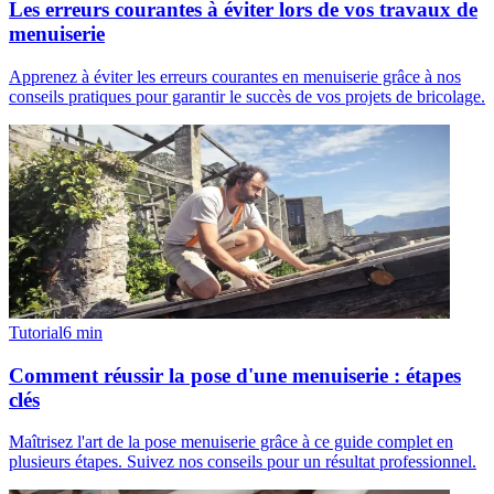
Les erreurs courantes à éviter lors de vos travaux de
menuiserie
Apprenez à éviter les erreurs courantes en menuiserie grâce à nos
conseils pratiques pour garantir le succès de vos projets de bricolage.
Tutorial
6
min
Comment réussir la pose d'une menuiserie : étapes
clés
Maîtrisez l'art de la pose menuiserie grâce à ce guide complet en
plusieurs étapes. Suivez nos conseils pour un résultat professionnel.