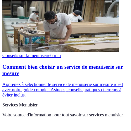
Conseils sur la menuiserie
6
min
Comment bien choisir un service de menuiserie sur
mesure
Apprenez à sélectionner le service de menuiserie sur mesure idéal
avec notre guide complet. Astuces, conseils pratiques et erreurs à
éviter inclus.
Services Menuisier
Votre source d'information pour tout savoir sur
services menuisier
.