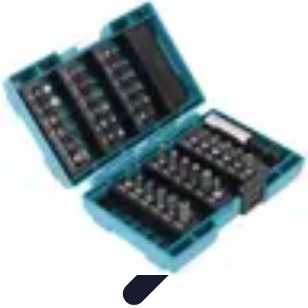
Services Menuisier
Choix du menuisier
Services de menuiserie
Choix du
Menusier
Matériaux et Techniques
Conseils pratiques
Services Menuisier