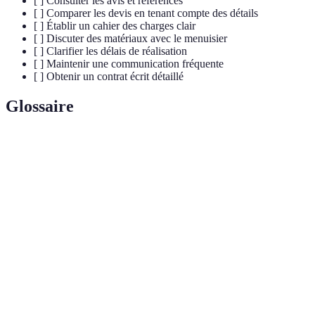
[ ] Consulter les avis et références
[ ] Comparer les devis en tenant compte des détails
[ ] Établir un cahier des charges clair
[ ] Discuter des matériaux avec le menuisier
[ ] Clarifier les délais de réalisation
[ ] Maintenir une communication fréquente
[ ] Obtenir un contrat écrit détaillé
Glossaire
Terme
Définition
Artisan spécialisé dans la fabrication et la pose
Menuisier
d'éléments en bois.
Cahier des
Document décrivant toutes les exigences d'un
charges
projet.
Qui respecte l'environnement et minimise l'impact
Écologique
sur la nature.