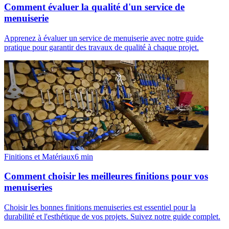
Comment évaluer la qualité d'un service de
menuiserie
Apprenez à évaluer un service de menuiserie avec notre guide
pratique pour garantir des travaux de qualité à chaque projet.
Finitions et Matériaux
6
min
Comment choisir les meilleures finitions pour vos
menuiseries
Choisir les bonnes finitions menuiseries est essentiel pour la
durabilité et l'esthétique de vos projets. Suivez notre guide complet.