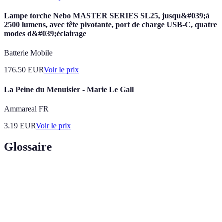
Lampe torche Nebo MASTER SERIES SL25, jusqu&#039;à
2500 lumens, avec tête pivotante, port de charge USB-C, quatre
modes d&#039;éclairage
Batterie Mobile
176.50
EUR
Voir le prix
La Peine du Menuisier - Marie Le Gall
Ammareal FR
3.19
EUR
Voir le prix
Glossaire
Terme
Définition
L'art de travailler le bois pour créer des meubles, des
Menuiserie
charpentes ou des aménagements.