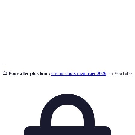
Reconnu Garant de l'Environnement, un label
RGE
qualifiant les entreprises du bâtiment pour leurs
compétences en matière d'économie d'énergie.
Document estimatif officiel récapitulant le coût des
Devis
travaux et les conditions d'exécution par l'artisan.
---
📺
Pour aller plus loin :
erreurs choix menuisier 2026
sur YouTube