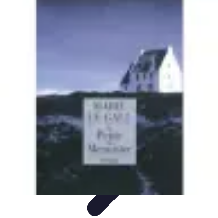
Services Menuisier
Choix du menuisier
Services de menuiserie
Choix du
Menusier
Matériaux et Techniques
Conseils pratiques
Services Menuisier