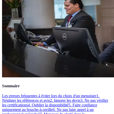
Sommaire
Les erreurs fréquentes à éviter lors du choix d'un menuisier
1.
Négliger les références et avis
2. Ignorer les devis
3. Ne pas vérifier
les certifications
4. Oublier la disponibilité
5. Faire confiance
uniquement au bouche-à-oreille
6. Ne pas faire appel à un