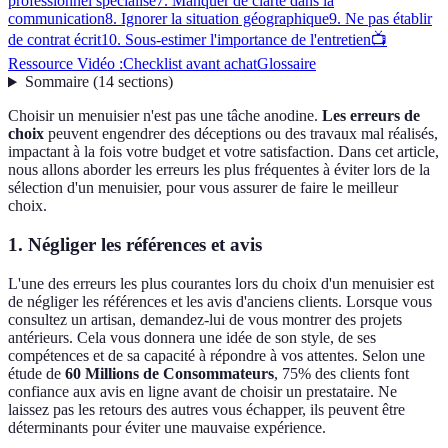
professionnel spécialisé
7. Manquer de clarté dans la
communication
8. Ignorer la situation géographique
9. Ne pas établir
de contrat écrit
10. Sous-estimer l'importance de l'entretien
📺
Ressource Vidéo :
Checklist avant achat
Glossaire
Sommaire
(
14
sections
)
Choisir un menuisier n'est pas une tâche anodine.
Les erreurs de
choix
peuvent engendrer des déceptions ou des travaux mal réalisés,
impactant à la fois votre budget et votre satisfaction. Dans cet article,
nous allons aborder les erreurs les plus fréquentes à éviter lors de la
sélection d'un menuisier, pour vous assurer de faire le meilleur
choix.
1. Négliger les références et avis
L'une des erreurs les plus courantes lors du choix d'un menuisier est
de négliger les références et les avis d'anciens clients. Lorsque vous
consultez un artisan, demandez-lui de vous montrer des projets
antérieurs. Cela vous donnera une idée de son style, de ses
compétences et de sa capacité à répondre à vos attentes. Selon une
étude de
60 Millions de Consommateurs
, 75% des clients font
confiance aux avis en ligne avant de choisir un prestataire. Ne
laissez pas les retours des autres vous échapper, ils peuvent être
déterminants pour éviter une mauvaise expérience.