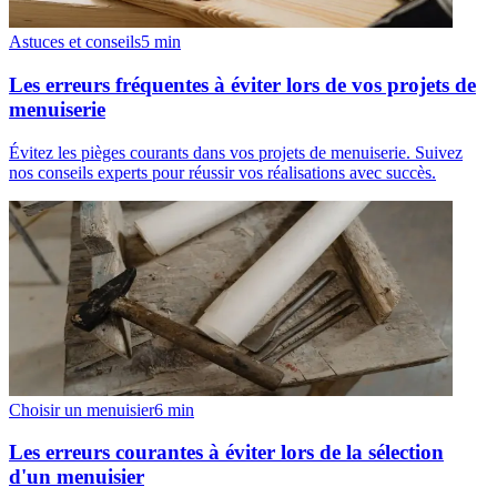
Astuces et conseils
5
min
Les erreurs fréquentes à éviter lors de vos projets de
menuiserie
Évitez les pièges courants dans vos projets de menuiserie. Suivez
nos conseils experts pour réussir vos réalisations avec succès.
Choisir un menuisier
6
min
Les erreurs courantes à éviter lors de la sélection
d'un menuisier