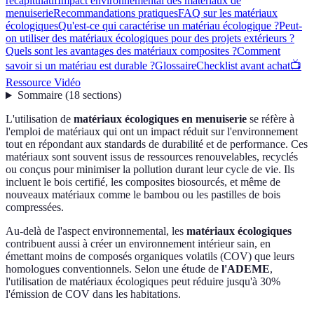
récapitulatif
Impact environnemental des matériaux de
menuiserie
Recommandations pratiques
FAQ sur les matériaux
écologiques
Qu'est-ce qui caractérise un matériau écologique ?
Peut-
on utiliser des matériaux écologiques pour des projets extérieurs ?
Quels sont les avantages des matériaux composites ?
Comment
savoir si un matériau est durable ?
Glossaire
Checklist avant achat
📺
Ressource Vidéo
Sommaire
(
18
sections
)
L'utilisation de
matériaux écologiques en menuiserie
se réfère à
l'emploi de matériaux qui ont un impact réduit sur l'environnement
tout en répondant aux standards de durabilité et de performance. Ces
matériaux sont souvent issus de ressources renouvelables, recyclés
ou conçus pour minimiser la pollution durant leur cycle de vie. Ils
incluent le bois certifié, les composites biosourcés, et même de
nouveaux matériaux comme le bambou ou les pastilles de bois
compressées.
Au-delà de l'aspect environnemental, les
matériaux écologiques
contribuent aussi à créer un environnement intérieur sain, en
émettant moins de composés organiques volatils (COV) que leurs
homologues conventionnels. Selon une étude de
l'ADEME
,
l'utilisation de matériaux écologiques peut réduire jusqu'à 30%
l'émission de COV dans les habitations.