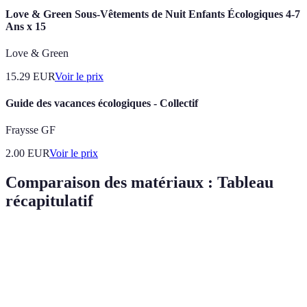
Love & Green Sous-Vêtements de Nuit Enfants Écologiques 4-7
Ans x 15
Love & Green
15.29
EUR
Voir le prix
Guide des vacances écologiques - Collectif
Fraysse GF
2.00
EUR
Voir le prix
Comparaison des matériaux : Tableau
récapitulatif
Critère
Bois certifié
Matériaux composites
Bambou
Durabilité
Haute
Moyenne
Haute
Écologique
Oui
Oui
Oui