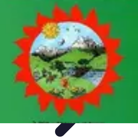
Services Menuisier
Choix du menuisier
Services de menuiserie
Choix du
Menusier
Matériaux et Techniques
Conseils pratiques
Services Menuisier