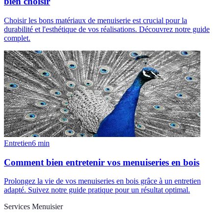
bien choisir
Choisir les bons matériaux de menuiserie est crucial pour la
durabilité et l'esthétique de vos réalisations. Découvrez notre guide
complet.
Entretien
6
min
Comment bien entretenir vos menuiseries en bois
Prolongez la vie de vos menuiseries en bois grâce à un entretien
adapté. Suivez notre guide pratique pour un résultat optimal.
Services Menuisier