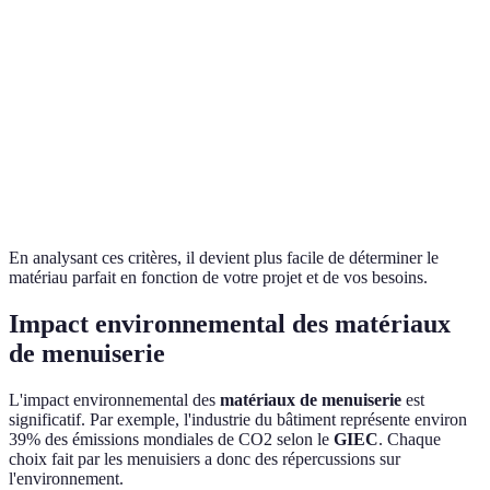
Moyenne à
Moyenne
Coût
Variable
élevée
élevée
Origine
Renouvelable
Biosourcée
Renouvel
Isolation
Moyenne à
Haute
Moyenne
sonore
élevée
En analysant ces critères, il devient plus facile de déterminer le
matériau parfait en fonction de votre projet et de vos besoins.
Impact environnemental des matériaux
de menuiserie
L'impact environnemental des
matériaux de menuiserie
est
significatif. Par exemple, l'industrie du bâtiment représente environ
39% des émissions mondiales de CO2 selon le
GIEC
. Chaque
choix fait par les menuisiers a donc des répercussions sur
l'environnement.