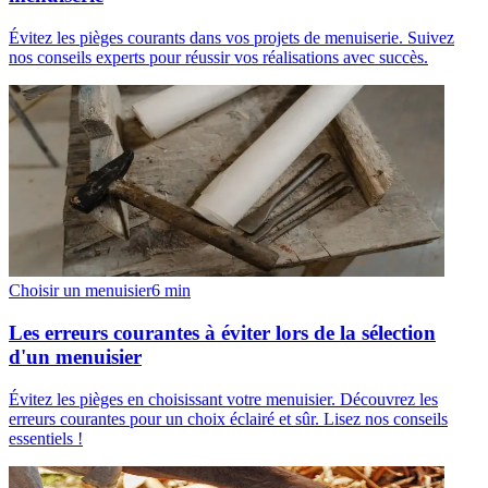
Évitez les pièges courants dans vos projets de menuiserie. Suivez
nos conseils experts pour réussir vos réalisations avec succès.
Choisir un menuisier
6
min
Les erreurs courantes à éviter lors de la sélection
d'un menuisier
Évitez les pièges en choisissant votre menuisier. Découvrez les
erreurs courantes pour un choix éclairé et sûr. Lisez nos conseils
essentiels !