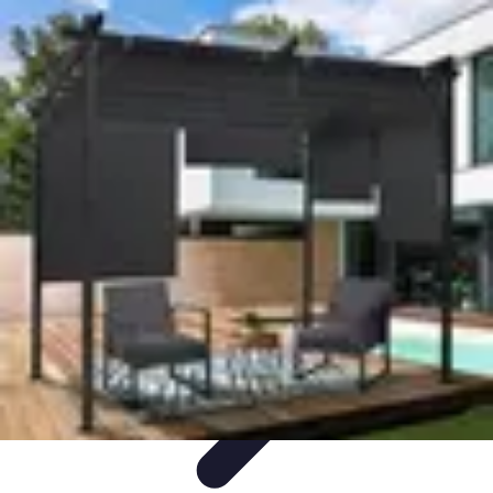
Services Menuisier
Choix du menuisier
Services de menuiserie
Choix du
Menusier
Matériaux et Techniques
Conseils pratiques
Services Menuisier