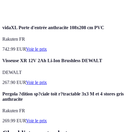
Composites
plastique, souvent utilisés pour leurs propriétés
résistants aux intempéries.
vidaXL Porte d'entrée anthracite 108x208 cm PVC
Rakuten FR
742.99
EUR
Voir le prix
Visseuse XR 12V 2Ah Li-Ion Brushless DEWALT
DEWALT
267.90
EUR
Voir le prix
Pergola ?dition sp?ciale toit r?tractable 3x3 M et 4 stores gris
anthracite
Rakuten FR
269.99
EUR
Voir le prix