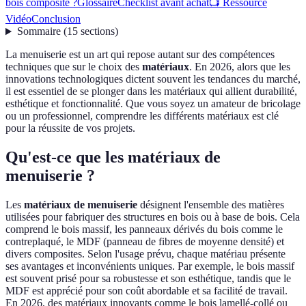
bois composite ?
Glossaire
Checklist avant achat
📺 Ressource
Vidéo
Conclusion
Sommaire
(
15
sections
)
La menuiserie est un art qui repose autant sur des compétences
techniques que sur le choix des
matériaux
. En 2026, alors que les
innovations technologiques dictent souvent les tendances du marché,
il est essentiel de se plonger dans les matériaux qui allient durabilité,
esthétique et fonctionnalité. Que vous soyez un amateur de bricolage
ou un professionnel, comprendre les différents matériaux est clé
pour la réussite de vos projets.
Qu'est-ce que les matériaux de
menuiserie ?
Les
matériaux de menuiserie
désignent l'ensemble des matières
utilisées pour fabriquer des structures en bois ou à base de bois. Cela
comprend le bois massif, les panneaux dérivés du bois comme le
contreplaqué, le MDF (panneau de fibres de moyenne densité) et
divers composites. Selon l'usage prévu, chaque matériau présente
ses avantages et inconvénients uniques. Par exemple, le bois massif
est souvent prisé pour sa robustesse et son esthétique, tandis que le
MDF est apprécié pour son coût abordable et sa facilité de travail.
En 2026, des matériaux innovants comme le bois lamellé-collé ou