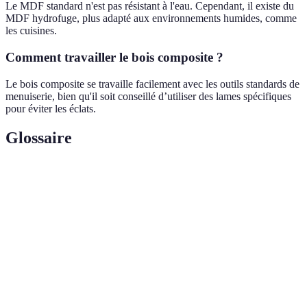
Le MDF standard n'est pas résistant à l'eau. Cependant, il existe du
MDF hydrofuge, plus adapté aux environnements humides, comme
les cuisines.
Comment travailler le bois composite ?
Le bois composite se travaille facilement avec les outils standards de
menuiserie, bien qu'il soit conseillé d’utiliser des lames spécifiques
pour éviter les éclats.
Glossaire
Terme
Définition
Panneau fabriqué à partir de couches de bois
Contreplaqué
collées ensemble, offrant résistance et légèreté.
Panneau de fibres de bois à densité moyenne,
MDF
idéal pour une finition lisse.
Matériaux fabriqués à partir de bois et de