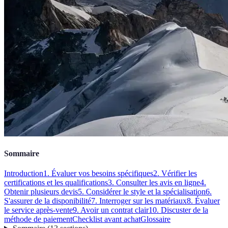
Sommaire
Introduction
1. Évaluer vos besoins spécifiques
2. Vérifier les
certifications et les qualifications
3. Consulter les avis en ligne
4.
Obtenir plusieurs devis
5. Considérer le style et la spécialisation
6.
S'assurer de la disponibilité
7. Interroger sur les matériaux
8. Évaluer
le service après-vente
9. Avoir un contrat clair
10. Discuster de la
méthode de paiement
Checklist avant achat
Glossaire