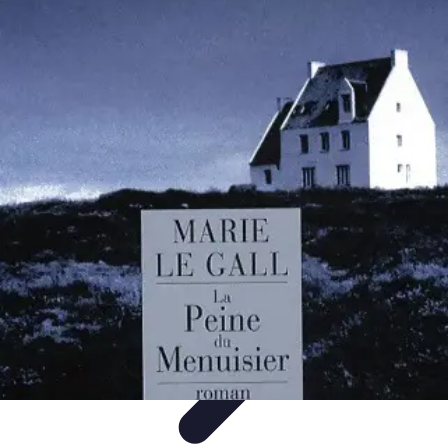
Services Menuisier
Choix du menuisier
Services de menuiserie
Choix du
Menusier
Matériaux et Techniques
Conseils pratiques
Services Menuisier