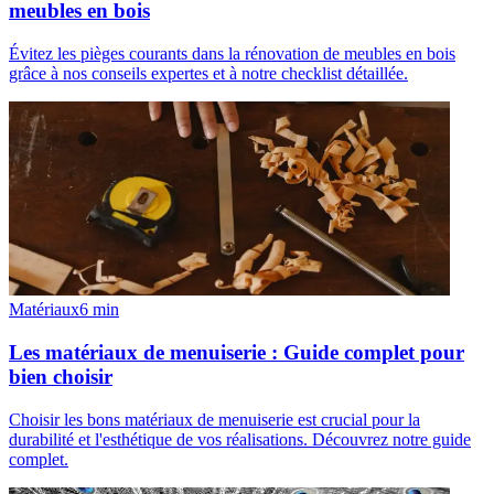
meubles en bois
Évitez les pièges courants dans la rénovation de meubles en bois
grâce à nos conseils expertes et à notre checklist détaillée.
Matériaux
6
min
Les matériaux de menuiserie : Guide complet pour
bien choisir
Choisir les bons matériaux de menuiserie est crucial pour la
durabilité et l'esthétique de vos réalisations. Découvrez notre guide
complet.