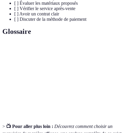
[ ] Évaluer les matériaux proposés
[ ] Vérifier le service après-vente
[ ] Avoir un contrat clair
[ ] Discuter de la méthode de paiement
Glossaire
Terme
Définition
Art de travailler le bois pour réaliser des meubles
Menuiserie
et structures.
Devis
Document détaillant les coûts estimés d'un projet.
Qualité des
Caractéristiques des matériaux qui influencent la
matériaux
durabilité et l'esthétique.
>
📺 Pour aller plus loin :
Découvrez comment choisir un