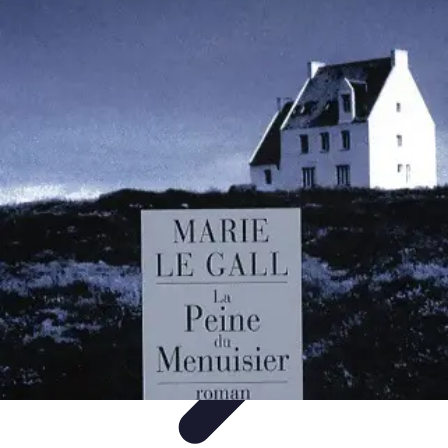
Services Menuisier
Choix du menuisier
Services de menuiserie
Choix du
Menusier
Matériaux et Techniques
Conseils pratiques
Services Menuisier