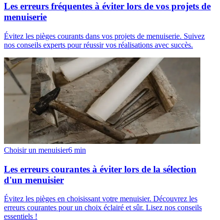
Les erreurs fréquentes à éviter lors de vos projets de
menuiserie
Évitez les pièges courants dans vos projets de menuiserie. Suivez
nos conseils experts pour réussir vos réalisations avec succès.
Choisir un menuisier
6
min
Les erreurs courantes à éviter lors de la sélection
d'un menuisier
Évitez les pièges en choisissant votre menuisier. Découvrez les
erreurs courantes pour un choix éclairé et sûr. Lisez nos conseils
essentiels !