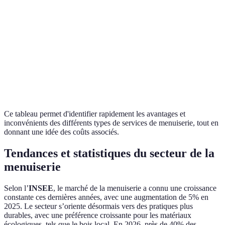
Résistant
Entretien
Menuiserie
1000-5000
aux
fréquent
extérieure
EUR
intempéries
nécessaire
Coût plus
Fabrication de
Adapté à
300-2000
élevé que le
meubles
vos besoins
EUR
standard
Ce tableau permet d'identifier rapidement les avantages et
inconvénients des différents types de services de menuiserie, tout en
donnant une idée des coûts associés.
Tendances et statistiques du secteur de la
menuiserie
Selon l’
INSEE
, le marché de la menuiserie a connu une croissance
constante ces dernières années, avec une augmentation de 5% en
2025. Le secteur s’oriente désormais vers des pratiques plus
durables, avec une préférence croissante pour les matériaux
écologiques, tels que le bois local. En 2026, près de 40% des