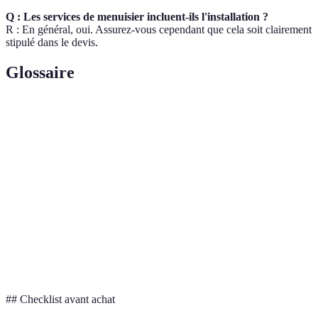
Q : Les services de menuisier incluent-ils l'installation ?
R : En général, oui. Assurez-vous cependant que cela soit clairement
stipulé dans le devis.
Glossaire
Terme
Définition
Art de travailler le bois, impliquant la fabrication et
Menuiserie
l'assemblage de divers éléments.
Qui utilise des matériaux et méthodes respectueux de
Écologique
l'environnement.
Sur
Produit ou service conçu spécifiquement selon les
mesure
besoins et les préférences du client.
## Checklist avant achat