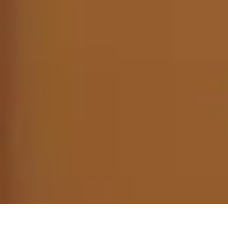
Services Menuisier
Choix du menuisier
Services de menuiserie
Choix du Menusier
Matéria
Services Menuisier