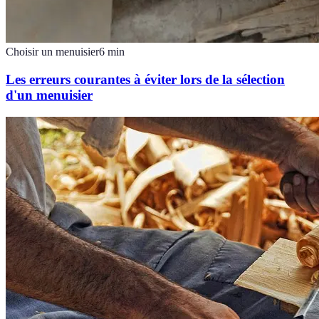
Choisir un menuisier
6
min
Les erreurs courantes à éviter lors de la sélection
d'un menuisier