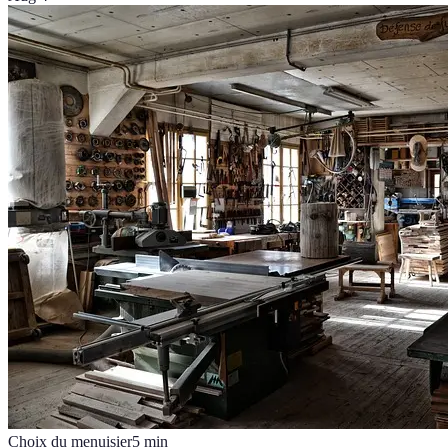
Choix du menuisier
5
min