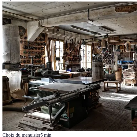
Choix du menuisier
5
min