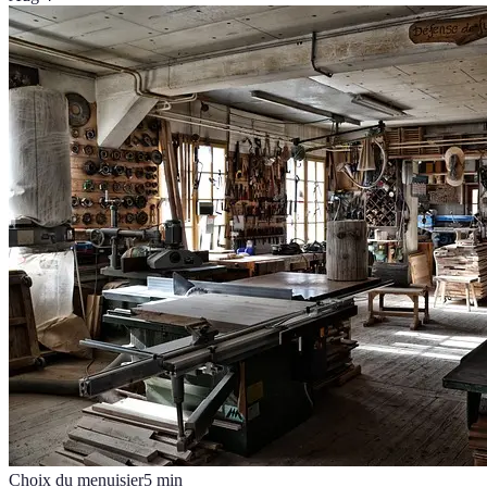
Choix du menuisier
5
min